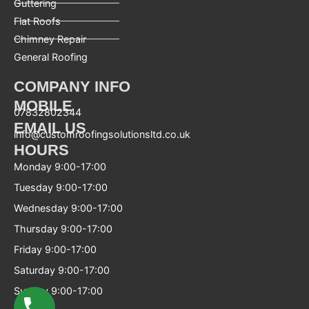
Guttering
Flat Roofs
Chimney Repair
General Roofing
COMPANY INFO
MOBILE
07832802344
EMAIL US
info@customroofingsolutionsltd.co.uk
HOURS
Monday 9:00-17:00
Tuesday 9:00-17:00
Wednesday 9:00-17:00
Thursday 9:00-17:00
Friday 9:00-17:00
Saturday 9:00-17:00
Sunday 9:00-17:00