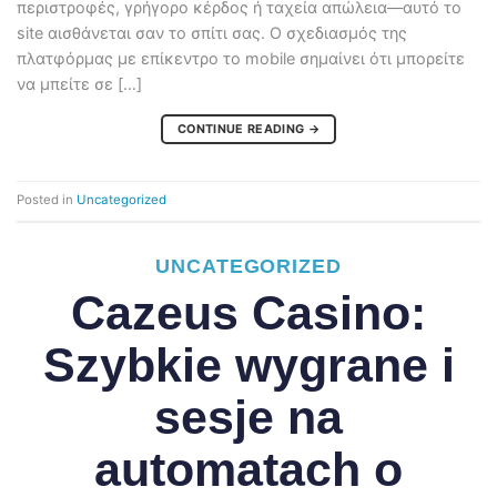
περιστροφές, γρήγορο κέρδος ή ταχεία απώλεια—αυτό το
site αισθάνεται σαν το σπίτι σας. Ο σχεδιασμός της
πλατφόρμας με επίκεντρο το mobile σημαίνει ότι μπορείτε
να μπείτε σε […]
CONTINUE READING
→
Posted in
Uncategorized
UNCATEGORIZED
Cazeus Casino:
Szybkie wygrane i
sesje na
automatach o