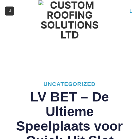
CATEGORY
ARCHIVES:
UNCATEGORIZED
UNCATEGORIZED
LV BET – De
Ultieme
Speelplaats voor