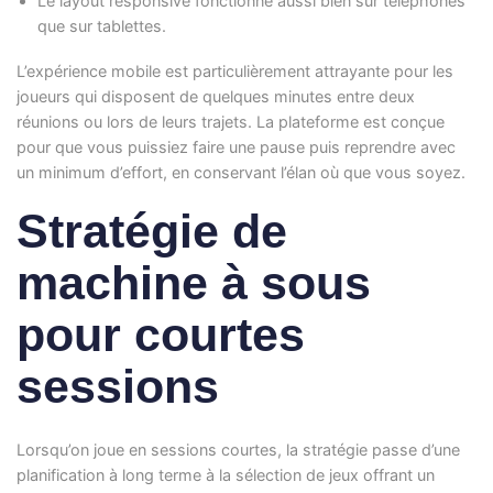
Le layout responsive fonctionne aussi bien sur téléphones
que sur tablettes.
L’expérience mobile est particulièrement attrayante pour les
joueurs qui disposent de quelques minutes entre deux
réunions ou lors de leurs trajets. La plateforme est conçue
pour que vous puissiez faire une pause puis reprendre avec
un minimum d’effort, en conservant l’élan où que vous soyez.
Stratégie de
machine à sous
pour courtes
sessions
Lorsqu’on joue en sessions courtes, la stratégie passe d’une
planification à long terme à la sélection de jeux offrant un