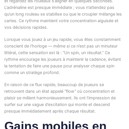
et regardez les rouleaux s’aligner en quelques secondes.
L’adrénaline est presque immédiate ; vous n’attendez pas
qu’un long rouleau se stabilise ou que le croupier mélange les
cartes. Ce rythme maintient votre concentration aiguisée et
vos décisions rapides.
Lorsque vous jouez à un jeu rapide, vous êtes constamment
conscient de l’horloge — même si ce n’est pas un minuteur
littéral, cette sensation est là : “Un spin, un résultat.” Ce
rythme encourage les joueurs à maintenir la cadence, évitant
la tentation de faire une pause pour analyser chaque spin
comme un stratège profond.
En raison de ce flux rapide, beaucoup de joueurs se
retrouvent dans un état appelé “flow” où concentration et
plaisir se mêlent harmonieusement. Ils ont l’impression de
surfer sur une vague d’excitation qui monte et descend
presque immédiatement après chaque résultat.
Gains mobiles en