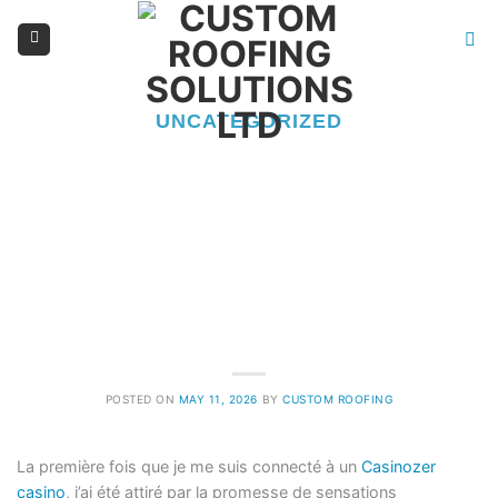
UNCATEGORIZED
Casinozer Casino :
Machines à sous
rapides et action en
direct pour des gains
rapides
POSTED ON
MAY 11, 2026
BY
CUSTOM ROOFING
La première fois que je me suis connecté à un
Casinozer
casino
, j’ai été attiré par la promesse de sensations