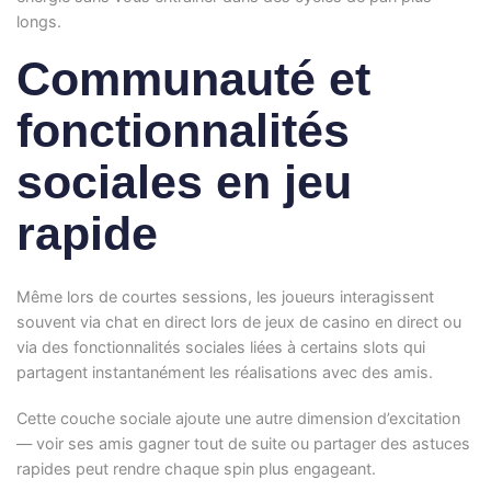
longs.
Communauté et
fonctionnalités
sociales en jeu
rapide
Même lors de courtes sessions, les joueurs interagissent
souvent via chat en direct lors de jeux de casino en direct ou
via des fonctionnalités sociales liées à certains slots qui
partagent instantanément les réalisations avec des amis.
Cette couche sociale ajoute une autre dimension d’excitation
— voir ses amis gagner tout de suite ou partager des astuces
rapides peut rendre chaque spin plus engageant.