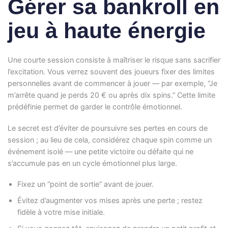
Gérer sa bankroll en
jeu à haute énergie
Une courte session consiste à maîtriser le risque sans sacrifier
l’excitation. Vous verrez souvent des joueurs fixer des limites
personnelles avant de commencer à jouer — par exemple, “Je
m’arrête quand je perds 20 € ou après dix spins.” Cette limite
prédéfinie permet de garder le contrôle émotionnel.
Le secret est d’éviter de poursuivre ses pertes en cours de
session ; au lieu de cela, considérez chaque spin comme un
événement isolé — une petite victoire ou défaite qui ne
s’accumule pas en un cycle émotionnel plus large.
Fixez un “point de sortie” avant de jouer.
Évitez d’augmenter vos mises après une perte ; restez
fidèle à votre mise initiale.