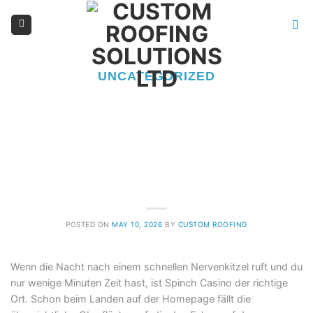
UNCATEGORIZED
Spinch Casino: Dein
Crypto‑freundliches
Slot‑ &
Live‑Gaming‑Zentrum
POSTED ON
MAY 10, 2026
BY
CUSTOM ROOFING
Wenn die Nacht nach einem schnellen Nervenkitzel ruft und du
nur wenige Minuten Zeit hast, ist Spinch Casino der richtige
Ort. Schon beim Landen auf der Homepage fällt die