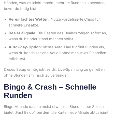
Händen, was es leicht macht, mehrere Runden zu beenden,
bevor du fertig bist.
Vereinfachtes Wetten:
Nutze vordefinierte Chips für
schnelle Einsätze.
Dealer‑Signale:
Die Gesten des Dealers zeigen sofort an,
wann du hit oder stand machen sollst.
Auto‑Play‑Option:
Richte Auto‑Play für fünf Runden ein,
wenn du kontinuierliche Action ohne manuelles Eingreifen
möchtest.
Dieses Setup ermöglicht es dir, Live‑Spannung zu genießen,
ohne Stunden am Tisch zu verbringen.
Bingo & Crash – Schnelle
Runden
Bingo‑Abende dauern meist etwa eine Stunde, aber Spinch
bietet „Fast Bingo“, bei dem die Karten jede Minute aktualisiert