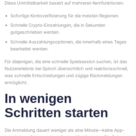
Diese Unmittelbarkeit basiert auf mehreren Kernfunktionen:
Sofortige Kontoverifizierung für die meisten Regionen.
Schnelle Crypto‑Einzahlungen, die in Sekunden
gutgeschrieben werden.
Schnelle Auszahlungsoptionen, die innerhalb eines Tages
bearbeitet werden.
Für diejenigen, die eine schnelle Spielsession suchen, ist das
Nutzererlebnis bei Spinch übersichtlich und reaktionsschnell,
was schnelle Entscheidungen und zügige Rückmeldungen
ermöglicht.
In wenigen
Schritten starten
Die Anmeldung dauert weniger als eine Minute—keine App-