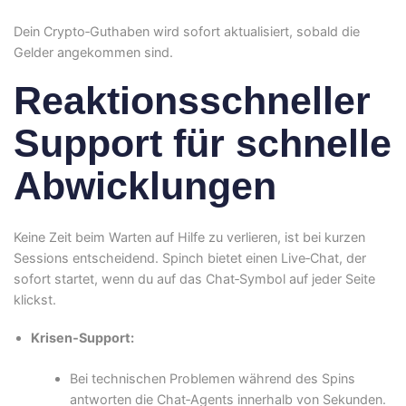
Dein Crypto‑Guthaben wird sofort aktualisiert, sobald die
Gelder angekommen sind.
Reaktionsschneller
Support für schnelle
Abwicklungen
Keine Zeit beim Warten auf Hilfe zu verlieren, ist bei kurzen
Sessions entscheidend. Spinch bietet einen Live‑Chat, der
sofort startet, wenn du auf das Chat‑Symbol auf jeder Seite
klickst.
Krisen‑Support:
Bei technischen Problemen während des Spins
antworten die Chat‑Agents innerhalb von Sekunden.