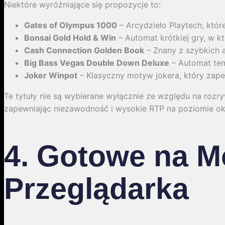
Niektóre wyróżniające się propozycje to:
Gates of Olympus 1000
– Arcydzieło Playtech, któ
Bonsai Gold Hold & Win
– Automat krótkiej gry, w 
Cash Connection Golden Book
– Znany z szybkich a
Big Bass Vegas Double Down Deluxe
– Automat tem
Joker Winpot
– Klasyczny motyw jokera, który zape
Te tytuły nie są wybierane wyłącznie ze względu na roz
zapewniając niezawodność i wysokie RTP na poziomie o
4. Gotowe na Mo
Przeglądarka