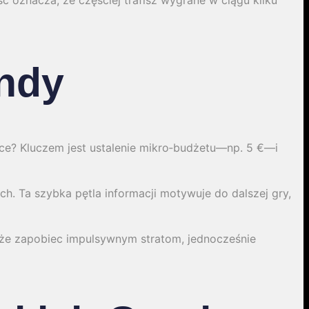
 oznacza, że częściej trafisz wygrane w ciągu kilku
undy
ce? Kluczem jest ustalenie mikro‑budżetu—np. 5 €—i
h. Ta szybka pętla informacji motywuje do dalszej gry,
może zapobiec impulsywnym stratom, jednocześnie