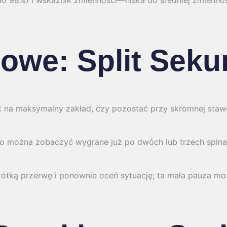
ło 98%) i wskaźnik zmienności—niska do średniej zmienność
sowe: Split Sek
ć na maksymalny zakład, czy pozostać przy skromnej staw
to można zobaczyć wygrane już po dwóch lub trzech spinac
 krótką przerwę i ponownie oceń sytuację; ta mała pauza 