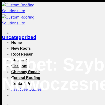
Uncategorized
Home
New Roofs
Roof Repair
RTbet: Szyb
Guttering
Flat Roofs
Chimney Repair
Nowoczesne
General Roofing
Contact Us
Fast Free Quotes