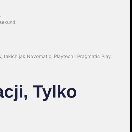
.
sekund.
akich jak Novomatic, Playtech i Pragmatic Play,
cji, Tylko