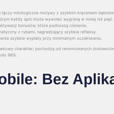
re łączy mitologiczne motywy z szybkim kręceniem bębnów
którym każdy spin może wywołać wygraną w mniej niż pięć 
ktywacji bonusów, które podnoszą ciśnienie.
atyczny z rybami, nagradzający szybkie refleksy.
wnia szybkie wypłaty przy minimalnym oczekiwaniu.
rywkowy charakter; pochodzą od renomowanych dostawców, t
koło 98%.
bile: Bez Aplika