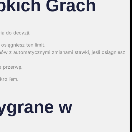
bkich Grach
a do decyzji.
osiągniesz ten limit.
nów z automatycznymi zmianami stawki, jeśli osiągniesz
a przerwę.
roll’em.
Wygrane w