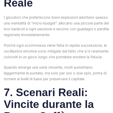
Reale
I giocatori che preferiscono brevi esplosioni adottano spesso
una mentalità di “micro‑budget”: allocano una piccola parte del
loro bankroll a ogni sessione e escono con guadagni o perdite
registrate immediatamente.
Poiché ogni scommessa viene fatta in rapida successione, le
oscillazioni emotive sono mitigate dal fatto che si è raramente
coinvolti in un gioco lungo che potrebbe erodere la fiducia.
Quando emerge una serie vincente, molti aumentano
leggermente le puntate, ma solo per uno o due spin, prima di
tornare ai livelli di base per preservare il capitale.
7. Scenari Reali:
Vincite durante la