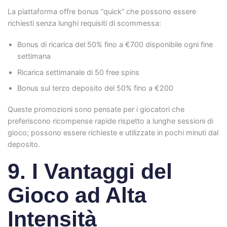
La piattaforma offre bonus “quick” che possono essere
richiesti senza lunghi requisiti di scommessa:
Bonus di ricarica del 50% fino a €700 disponibile ogni fine
settimana
Ricarica settimanale di 50 free spins
Bonus sul terzo deposito del 50% fino a €200
Queste promozioni sono pensate per i giocatori che
preferiscono ricompense rapide rispetto a lunghe sessioni di
gioco; possono essere richieste e utilizzate in pochi minuti dal
deposito.
9. I Vantaggi del
Gioco ad Alta
Intensità