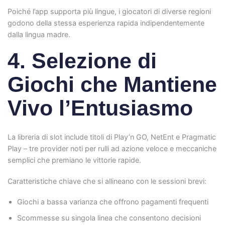
Poiché l’app supporta più lingue, i giocatori di diverse regioni
godono della stessa esperienza rapida indipendentemente
dalla lingua madre.
4. Selezione di
Giochi che Mantiene
Vivo l’Entusiasmo
La libreria di slot include titoli di Play’n GO, NetEnt e Pragmatic
Play – tre provider noti per rulli ad azione veloce e meccaniche
semplici che premiano le vittorie rapide.
Caratteristiche chiave che si allineano con le sessioni brevi:
Giochi a bassa varianza che offrono pagamenti frequenti
Scommesse su singola linea che consentono decisioni