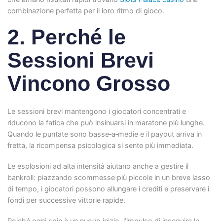
combinazione perfetta per il loro ritmo di gioco.
2. Perché le
Sessioni Brevi
Vincono Grosso
Le sessioni brevi mantengono i giocatori concentrati e
riducono la fatica che può insinuarsi in maratone più lunghe.
Quando le puntate sono basse‑a‑medie e il payout arriva in
fretta, la ricompensa psicologica si sente più immediata.
Le esplosioni ad alta intensità aiutano anche a gestire il
bankroll: piazzando scommesse più piccole in un breve lasso
di tempo, i giocatori possono allungare i crediti e preservare i
fondi per successive vittorie rapide.
Poiché ogni spin è un nuovo inizio, l’impulso di inseguire le