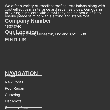
We offer a variety of excellent roofing installations along with
cost-effective maintenance and repair services. Our goal in
providing our clients with a roof they can be proud of is to
ensure peace of mind with a strong and stable roof.
Company Number
16378740
Our Location
118a Abbey Street, Nuneaton, England, CV11 5BX
FIND US
NAVIGATION
Home
New Roofs
Roof Repair
Guttering
Flat Roofs
Chimney Repair